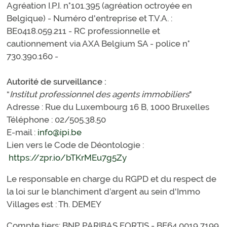
Agréation I.P.I. n°101.395 (agréation octroyée en
Belgique) - Numéro d'entreprise et T.V.A. :
BE0418.059.211 - RC professionnelle et
cautionnement via AXA Belgium SA - police n°
730.390.160 -
Autorité de surveillance :
“
Institut professionnel des agents immobiliers
"
Adresse : Rue du Luxembourg 16 B, 1000 Bruxelles
Téléphone : 02/505.38.50
E-mail :
info@ipi.be
Lien vers le Code de Déontologie :
https://zpr.io/bTKrMEu7g5Zy
Le responsable en charge du RGPD et du respect de
la loi sur le blanchiment d’argent au sein d'Immo
Villages est : Th. DEMEY
Compte tiers: BNP PARIBAS FORTIS - BE64 0019 7199